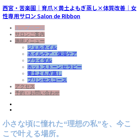
西宮・苦楽園｜育爪×黄土よもぎ蒸し×体質改善｜女
性専用サロン Salon de Ribbon
トップページ
サロンご案内
施術メニュー
ジェルネイル
ネイルケア・保湿ケア
ブライダル
ホットストーンセラピー
黄土よもぎ蒸し
プリンセスコース
アクセス
予約・お問い合わせ
小さな頃に憧れた“理想の私”を、今こ
こで叶える場所。