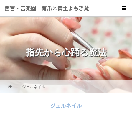
西宮・苦楽園｜育爪×黄土よもぎ蒸
し×体質改善｜女性専用サロン
Salon de Ribbon
指先から心踊る魔法
ジェルネイル
ジェルネイル