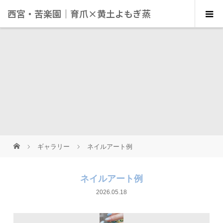
西宮・苦楽園｜育爪×黄土よもぎ蒸
し×体質改善｜女性専用サロン
Salon de Ribbon
ギャラリー
ネイルアート例
ネイルアート例
2026.05.18